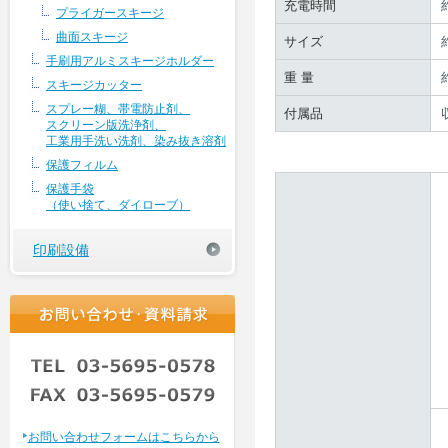
充電時間
プライガースキージ
曲面スキージ
サイズ
手刷用アルミスキージホルダー
重 量
スキージカッター
スプレー糊、帯電防止剤、
付属品
スクリーン版洗浄剤、
工業用手洗い洗剤、染み抜き溶剤
保護フィルム
保護手袋
（使い捨て、ダイローブ）
印刷設備
お問い合わせフォームはこちらから