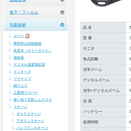
版下・フィルム
印刷資材
品 名
ルーペ
型 番
携帯型LED顕微鏡
モニタ
色見本（カラーガイド）
測色器
焦点距離
デジタル温度測定器
光学ズーム
インキヘラ
プラナイフ
デジタルズーム
綿ウエス
光学×デジタルズーム
工業用ワイパー
使い捨て式防じんマスク
光 源
スキージ
バッテリー
ダイナスキージ
アポランスキージ
使用時間
バンコランスキージ