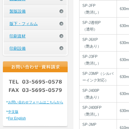
SP-JFP
630
製版設備
（艶消し）
SP-J透明P
版下・フィルム
630
（透明）
印刷資材
SP-J6XP
630
（艶あり）
印刷設備
SP-J3FP
630
（艶消し）
SP-J3MP（シルバ
630
ーインク対応）
SP-J400P
630
（艶あり）
お問い合わせフォームはこちらから
SP-J400FP
630
中文版
（艶消し）
For English
SP-JMP
610