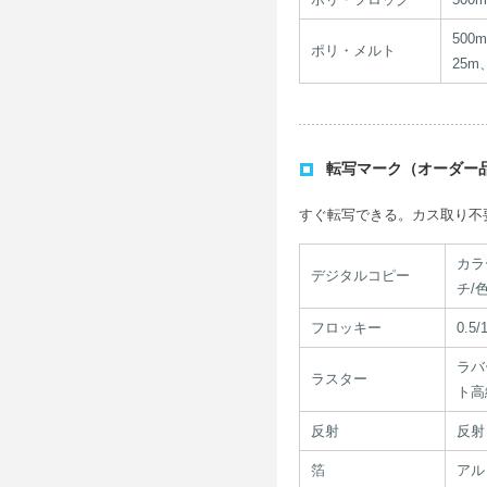
500
ポリ・メルト
25
転写マーク（オーダー
すぐ転写できる。カス取り不
カラ
デジタルコピー
チ/
フロッキー
0.
ラバ
ラスター
ト高
反射
反射
箔
アル