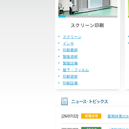
スクリーン
インキ
印刷素材
製版資材
製版設備
版下・フィルム
印刷資材
印刷設備
[26/07/22]
夏期休業の